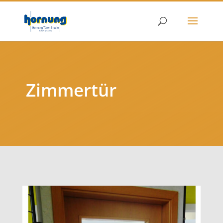
Zimmertür