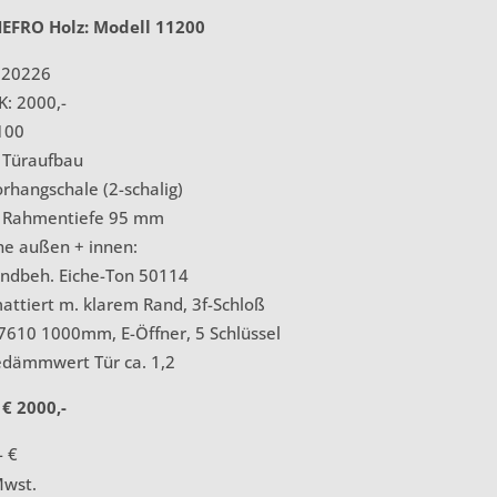
HEFRO Holz: Modell 11200
320226
K: 2000,-
100
 Türaufbau
rhangschale (2-schalig)
u. Rahmentiefe 95 mm
he außen + innen:
endbeh. Eiche-Ton 50114
mattiert m. klarem Rand, 3f-Schloß
 7610 1000mm, E-Öffner, 5 Schlüssel
dämmwert Tür ca. 1,2
€ 2000,-
- €
Mwst.