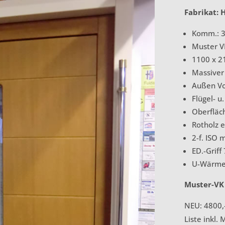
Fabrikat: 
Komm.: 
Muster V
1100 x 2
Massiver
Außen Vo
Flügel- 
Oberfläc
Rotholz 
2-f. ISO 
ED.-Griff
U-Wärme
Muster-VK 
NEU: 4800,
Liste inkl. 