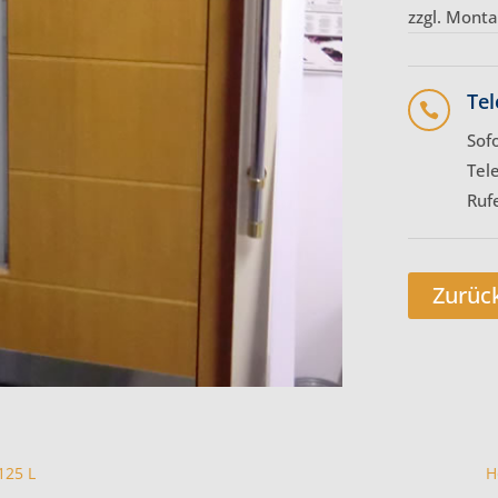
zzgl. Mont
Tel

Sof
Tel
Ruf
Zurüc
125 L
H