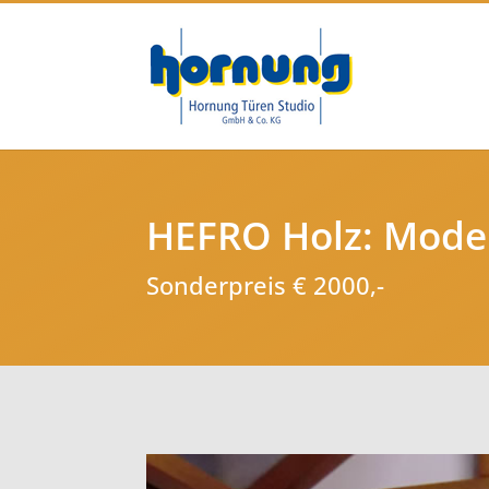
HEFRO Holz: Model
Sonderpreis € 2000,-