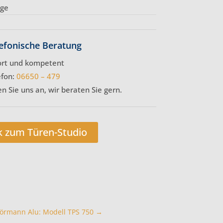
age
efonische Beratung
ort und kompetent
efon:
06650 – 479
en Sie uns an, wir beraten Sie gern.
k zum Türen-Studio
örmann Alu: Modell TPS 750
→