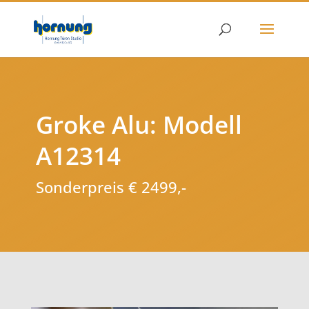
Groke Alu: Modell
A12314
Sonderpreis € 2499,-