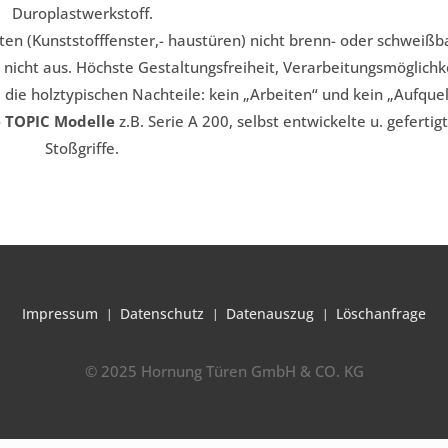
Duroplastwerkstoff.
en (Kunststofffenster,- haustüren) nicht brenn- oder schweißb
nicht aus. Höchste Gestaltungsfreiheit, Verarbeitungsmöglichk
die holztypischen Nachteile: kein „Arbeiten“ und kein „Aufquel
 TOPIC Modelle
z.B. Serie A 200, selbst entwickelte u. gefertig
Stoßgriffe.
Impressum
Datenschutz
Datenauszug
Löschanfrage
© 2025 Hornung Türen GmbH & CO. KG