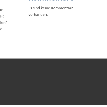
Es sind keine Kommentare
ar,
vorhanden.
eit
len“
te